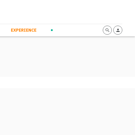
mmunication
Calendario
Personal Empowerment
News and Press
EXPERIENCE