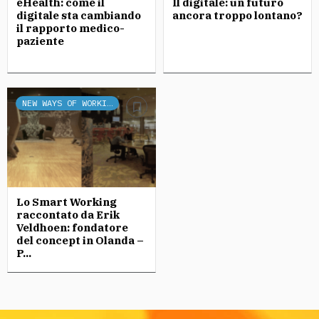
eHealth: come il
Il digitale: un futuro
digitale sta cambiando
ancora troppo lontano?
il rapporto medico-
paziente
NEW WAYS OF WORKING
Lo Smart Working
raccontato da Erik
Veldhoen: fondatore
del concept in Olanda –
P...