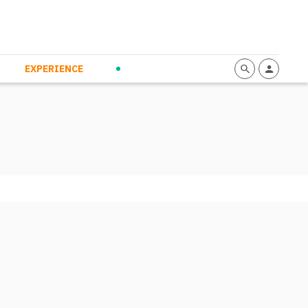
mmunication
Calendario
Personal Empowerment
News and Press
EXPERIENCE