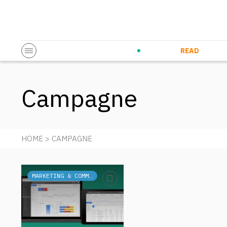
Startup & Entrepreneurship
Corporate Innovation
Eventi in co
N
READ
Campagne
HOME
> CAMPAGNE
MARKETING & COMMUNICATION