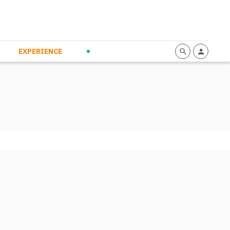
mmunication
Calendario
Personal Empowerment
News and Press
EXPERIENCE