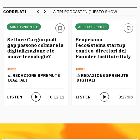
CORRELATI
ALTRI PODCAST IN QUESTO SHOW
AUDIOSPREMUTE
AUDIOSPREMUTE
Settore Cargo: quali
Scopriamo
gap possono colmare la
l’ecosistema startup
digitalizzazione e le
con i co-direttori del
nuove tecnologie?
Founder Institute Italy
di
REDAZIONE SPREMUTE
di
REDAZIONE SPREMUTE
DIGITALI
DIGITALI
LISTEN
0:12:11
LISTEN
0:27:08