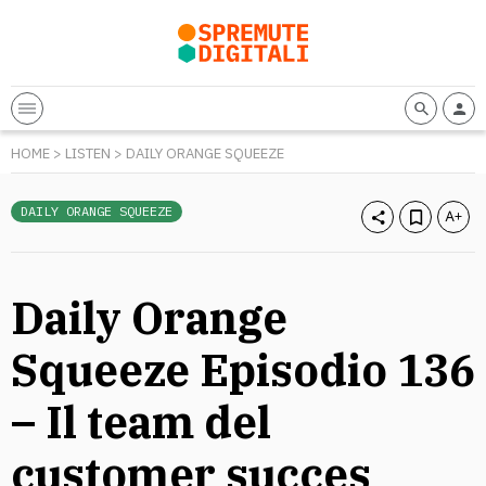
HOME
>
LISTEN
>
DAILY ORANGE SQUEEZE
DAILY ORANGE SQUEEZE
Daily Orange
Squeeze Episodio 136
– Il team del
customer succes