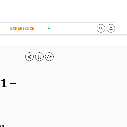
mmunication
Calendario
Personal Empowerment
News and Press
EXPERIENCE
1 –
EN