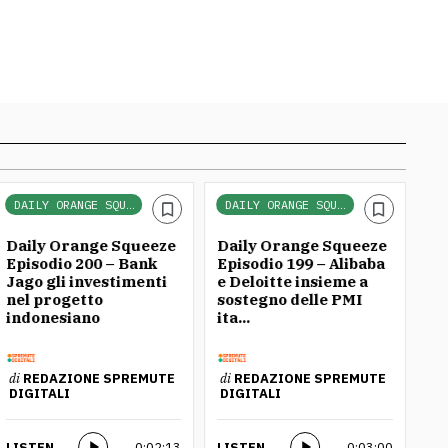
DAILY ORANGE SQUEEZE
DAILY ORANGE SQUEEZE
Daily Orange Squeeze
Daily Orange Squeeze
Da
Episodio 200 – Bank
Episodio 199 – Alibaba
Ep
Jago gli investimenti
e Deloitte insieme a
al
nel progetto
sostegno delle PMI
qu
indonesiano
ita...
di
DI
di
REDAZIONE SPREMUTE
di
REDAZIONE SPREMUTE
DIGITALI
DIGITALI
LI
LISTEN
0:02:13
LISTEN
0:03:00