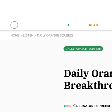
Startup & Entrepreneurship
Corporate Innovation
Eventi in co
N
READ
HOME
>
LISTEN
>
DAILY ORANGE SQUEEZE
DAILY ORANGE SQUEEZE
Daily Ora
Breakthr
di
REDAZIONE SPREMUT