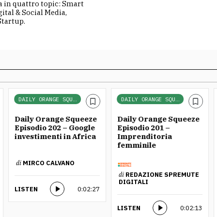
a in quattro topic: Smart
ital & Social Media,
Startup.
DAILY ORANGE SQUEEZE
DAILY ORANGE SQUEEZE
Daily Orange Squeeze
Daily Orange Squeeze
Episodio 202 – Google
Episodio 201 –
investimenti in Africa
Imprenditoria
femminile
di
MIRCO CALVANO
di
REDAZIONE SPREMUTE
DIGITALI
LISTEN
0:02:27
LISTEN
0:02:13