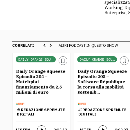
specializzat
Working, Dig
Enterprise, 
CORRELATI
ALTRI PODCAST IN QUESTO SHOW
DAILY ORANGE SQUEEZE
DAILY ORANGE SQUEEZE
ze
Daily Orange Squeeze
Daily Orange Squeeze
Episodio 204 –
Episodio 203 –
m
Matchplat
Software République
finanziamento da 2,5
la corsa alla mobilità
milioni di euro
sostenib...
TE
di
REDAZIONE SPREMUTE
di
REDAZIONE SPREMUTE
DIGITALI
DIGITALI
:12
LISTEN
0:02:12
LISTEN
0:02:27