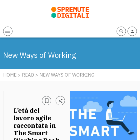
New Ways of Working
HOME
>
READ
> NEW WAYS OF WORKING
L’età del
lavoro agile
raccontata in
The Smart