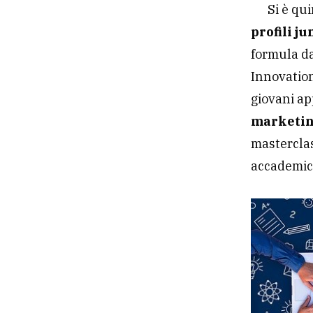
Si è qu
profili ju
formula da
Innovation
giovani ap
marketi
masterclas
accademic