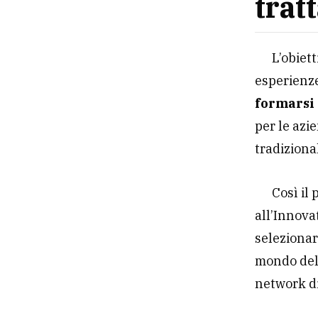
trat
L’obiett
esperienz
formarsi
per le azi
tradiziona
Così il
all’Innova
selezionar
mondo del
network d