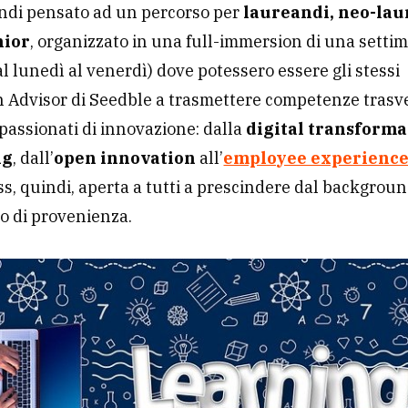
indi pensato ad un percorso per
laureandi, neo-lau
nior
, organizzato in una full-immersion di una setti
l lunedì al venerdì) dove potessero essere gli stessi
 Advisor di Seedble a trasmettere competenze trasve
passionati di innovazione: dalla
digital transforma
ng
, dall’
open innovation
all’
employee experienc
s, quindi, aperta a tutti a prescindere dal backgrou
o di provenienza.