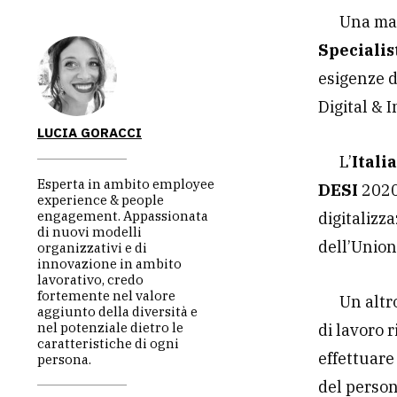
Una mas
Specialis
esigenze d
Digital & 
LUCIA GORACCI
L’
Itali
Esperta in ambito employee
DESI
2020
experience & people
engagement. Appassionata
digitalizz
di nuovi modelli
dell’Union
organizzativi e di
innovazione in ambito
lavorativo, credo
fortemente nel valore
Un altr
aggiunto della diversità e
nel potenziale dietro le
di lavoro 
caratteristiche di ogni
effettuare
persona.
del person