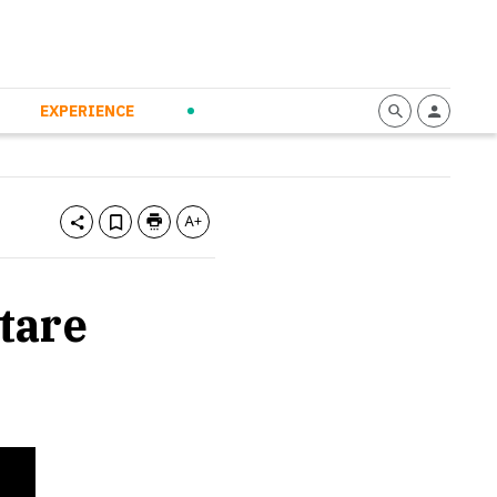
mmunication
Calendario
Personal Empowerment
News and Press
EXPERIENCE
tare