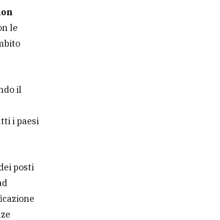
ion
on le
mbito
ndo il
ti i paesi
dei posti
ad
ficazione
nze