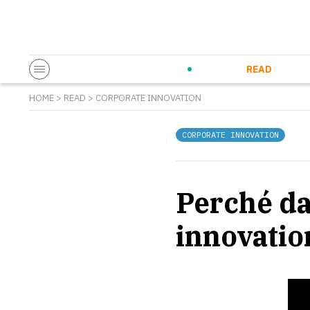
Startup & Entrepreneurship
Corporate Innovation
Eventi in co
N
READ
HOME
>
READ
>
CORPORATE INNOVATION
CORPORATE INNOVATION
Perché da
innovation