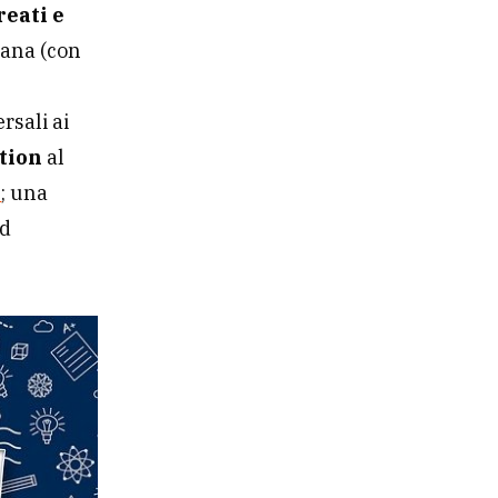
reati e
mana (con
rsali ai
tion
al
e
; una
nd