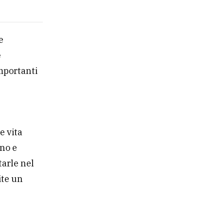
e
e
importanti
e vita
rno e
tarle nel
ite un