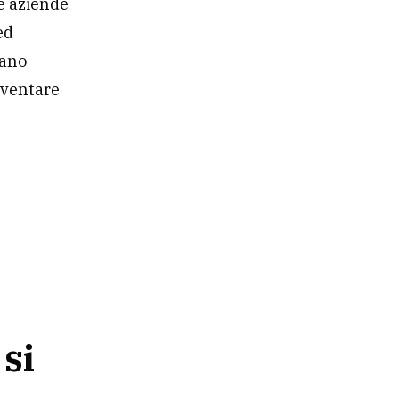
e aziende
ed
sano
diventare
 si