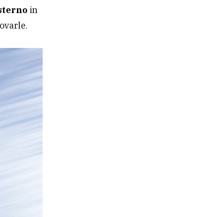
esterno
in
rovarle.