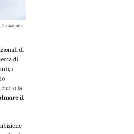
i. Le aziende
izionali di
cerca di
nti, i
no
frutto la
olmare il
ambizione