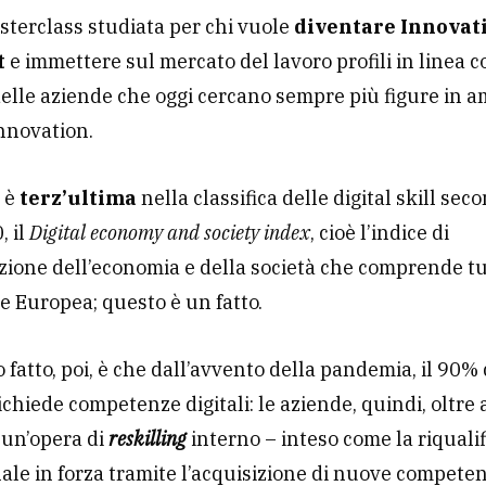
terclass studiata per chi vuole
diventare Innovat
t
e immettere sul mercato del lavoro profili in linea c
elle aziende che oggi cercano sempre più figure in a
Innovation.
a
è
terz’ultima
nella classifica delle digital skill seco
, il
Digital economy and society index
, cioè l’indice di
azione dell’economia e della società che comprende tut
e Europea; questo è un fatto.
o fatto, poi, è che dall’avvento della pandemia, il 90% 
richiede competenze digitali: le aziende, quindi, oltre 
 un’opera di
reskilling
interno – inteso come la riquali
ale in forza tramite l’acquisizione di nuove compete