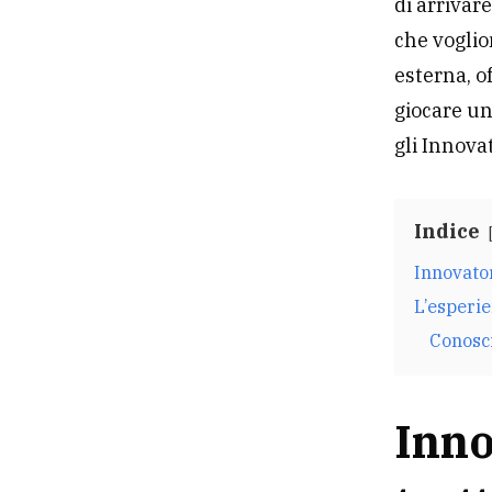
di arrivar
che voglio
esterna, o
giocare u
gli Innov
Indice
Innovator
L’esperie
Conosci
Inno